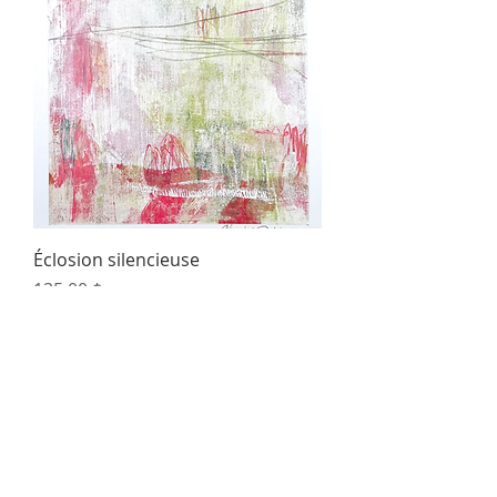
Éclosion silencieuse
Prix
135,00 $